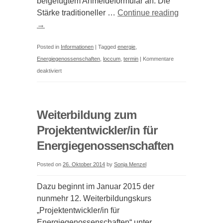
beigefügtem Anmeldeformular an. Die
Stärke traditioneller …
Continue reading
→
Posted in
Informationen
|
Tagged
energie
,
Energiegenossenschaften
,
loccum
,
termin
|
Kommentare
für
deaktiviert
Tagung:
Energiegenossenschaften
als
Weiterbildung zum
Vorreiter
Projektentwickler/in für
der
Energiegenossenschaften
Prosumer-
Idee
Posted on
26. Oktober 2014
by
Sonja Menzel
Dazu beginnt im Januar 2015 der
nunmehr 12. Weiterbildungskurs
„Projektentwickler/in für
Energiegenossenschaften“ unter