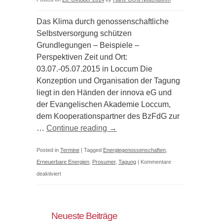
Das Klima durch genossenschaftliche
Selbstversorgung schützen
Grundlegungen – Beispiele –
Perspektiven Zeit und Ort:
03.07.-05.07.2015 in Loccum Die
Konzeption und Organisation der Tagung
liegt in den Händen der innova eG und
der Evangelischen Akademie Loccum,
dem Kooperationspartner des BzFdG zur
…
Continue reading
→
Posted in
Termine
|
Tagged
Energiegenossenschaften
,
Erneuerbare Energien
,
Prosumer
,
Tagung
|
Kommentare
für
deaktiviert
Energiegenossenschaften
als
Vorreiter
Neueste Beiträge
der