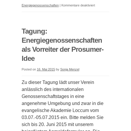
für
Energiegenossenschaften
|
Kommentare deaktiviert
Bericht
zur
Tagung:
Tagung:
Energiegenossenschafte
Energiegenossenschaften
als
als Vorreiter der Prosumer-
Vorreiter
der
Idee
Prosumer-
Idee
Posted on
16. Mai 2015
by
Sonja Menzel
Zu dieser Tagung lädt unser Verein
anlässlich des internationalen
Genossenschaftstages in eine
angenehme Umgebung und zwar in die
evangelische Akademie Loccum vom
03.07.-05.07.2015 ein. Bitte melden Sie
sich bis 20. Juni 2015 mit unserem