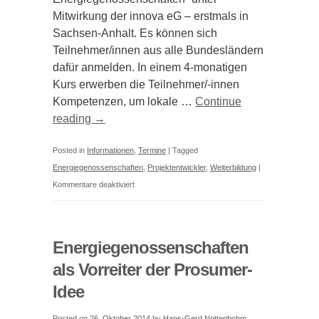
Mitwirkung der innova eG – erstmals in
Sachsen-Anhalt. Es können sich
Teilnehmer/innen aus alle Bundesländern
dafür anmelden. In einem 4-monatigen
Kurs erwerben die Teilnehmer/-innen
Kompetenzen, um lokale …
Continue
reading
→
Posted in
Informationen
,
Termine
|
Tagged
Energiegenossenschaften
,
Projektentwickler
,
Weiterbildung
|
für
Kommentare deaktiviert
Weiterbildung
zum
Projektentwickler/in
Energiegenossenschaften
für
als Vorreiter der Prosumer-
Energiegenossenschaften
Idee
Posted on
26. Oktober 2014
by
Hans-Gerd Nottenbohm