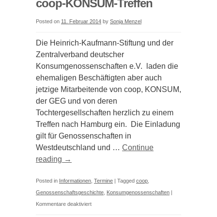
coop-KONSUM-Treffen
Posted on
11. Februar 2014
by
Sonja Menzel
Die Heinrich-Kaufmann-Stiftung und der
Zentralverband deutscher
Konsumgenossenschaften e.V. laden die
ehemaligen Beschäftigten aber auch
jetzige Mitarbeitende von coop, KONSUM,
der GEG und von deren
Tochtergesellschaften herzlich zu einem
Treffen nach Hamburg ein. Die Einladung
gilt für Genossenschaften in
Westdeutschland und …
Continue
reading
→
Posted in
Informationen
,
Termine
|
Tagged
coop
,
Genossenschaftsgeschichte
,
Konsumgenossenschaften
|
für
Kommentare deaktiviert
coop-