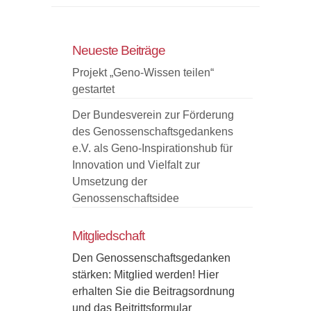
Kongress
Solidarische
Ökonomie
Neueste Beiträge
10.-13.09.2015
Projekt „Geno-Wissen teilen“
in
gestartet
Berlin
Der Bundesverein zur Förderung
des Genossenschaftsgedankens
e.V. als Geno-Inspirationshub für
Innovation und Vielfalt zur
Umsetzung der
Genossenschaftsidee
Mitgliedschaft
Den Genossenschaftsgedanken
stärken: Mitglied werden! Hier
erhalten Sie die Beitragsordnung
und das Beitrittsformular