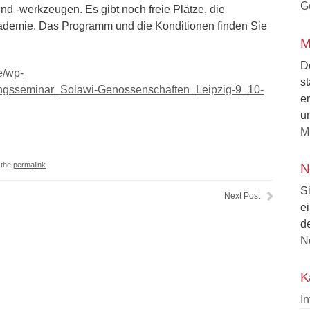
G
d -werkzeugen. Es gibt noch freie Plätze, die
kademie. Das Programm und die Konditionen finden Sie
M
D
e/wp-
s
ungsseminar_Solawi-Genossenschaften_Leipzig-9_10-
e
un
M
 the
permalink
.
N
S
Next Post
e
d
N
K
I