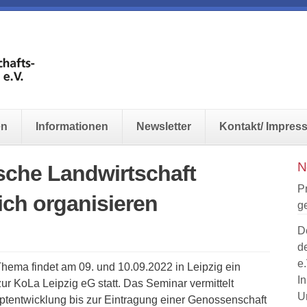
en
Informationen
Newsletter
Kontakt/ Impres
N
sche Landwirtschaft
P
ch organisieren
ge
D
d
e.
ema findet am 09. und 10.09.2022 in Leipzig ein
In
r KoLa Leipzig eG statt. Das Seminar vermittelt
U
ptentwicklung bis zur Eintragung einer Genossenschaft