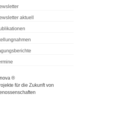
ewsletter
ewsletter aktuell
ublikationen
tellungnahmen
agungsberichte
ermine
nnova ®
ojekte für die Zukunft von
enossenschaften