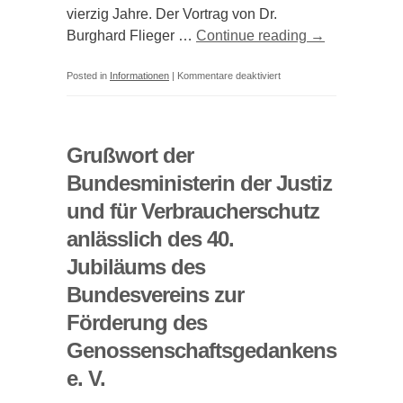
vierzig Jahre. Der Vortrag von Dr.
Burghard Flieger …
Continue reading
→
für
Posted in
Informationen
|
Kommentare deaktiviert
Der
Bundesverein
zur
Grußwort der
Förderung
Bundesministerin der Justiz
des
und für Verbraucherschutz
Genossenschaftsgedanken
e.V.
anlässlich des 40.
als
Jubiläums des
Geno-
Bundesvereins zur
Inspirationshub
für
Förderung des
Innovation
Genossenschaftsgedankens
und
e. V.
Vielfalt
zur